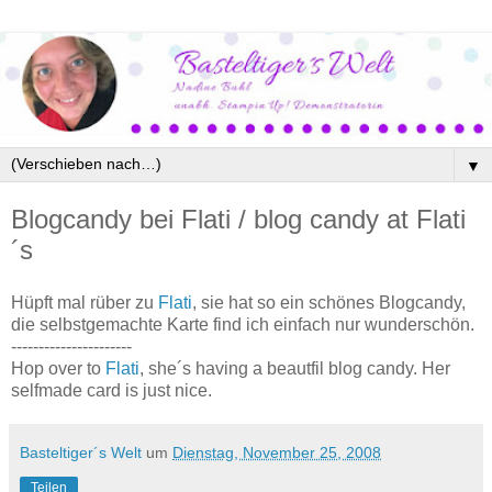
▼
Blogcandy bei Flati / blog candy at Flati
´s
Hüpft mal rüber zu
Flati
, sie hat so ein schönes Blogcandy,
die selbstgemachte Karte find ich einfach nur wunderschön.
----------------------
Hop over to
Flati
, she´s having a beautfil blog candy. Her
selfmade card is just nice.
Basteltiger´s Welt
um
Dienstag, November 25, 2008
Teilen